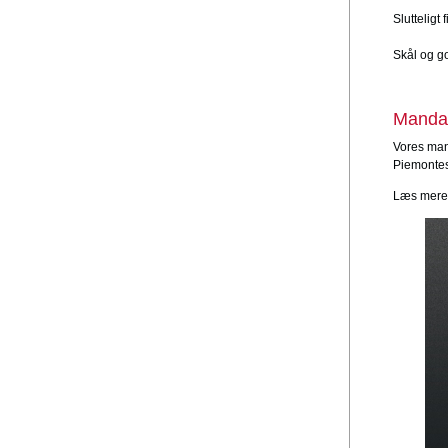
Slutteligt
Skål og go
Manda
Vores man
Piemontes
Læs mere 