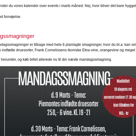
 finder du vores kalender over events i marts måned. Nej, hvor bliver det bare hyggel
d fornøjelse.
gssmagninger
dagssmagninger er tilbage med hele 6 planlagte smagninger, hvor du bl.a. kan s
 indfødte druesorter, Frank Cornelissens ikoniske Etna-vine, orangevine og meget
herunder, og køb billet allerede nu til din næste mandagssmagning.