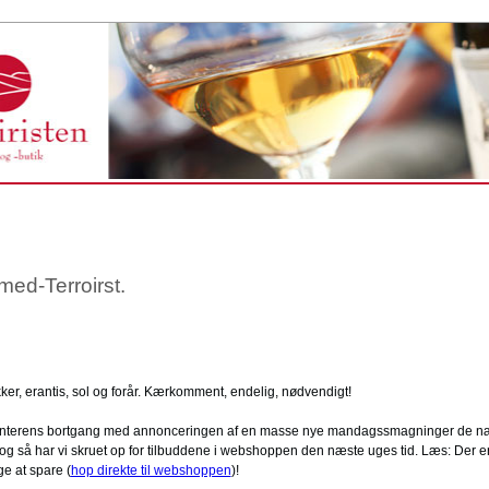
ed-Terroirst.
er, erantis, sol og forår. Kærkomment, endelig, nødvendigt!
 vinterens bortgang med annonceringen af en masse nye mandagssmagninger de næ
og så har vi skruet op for tilbuddene i webshoppen den næste uges tid. Læs: Der 
e at spare (
hop direkte til webshoppen
)!