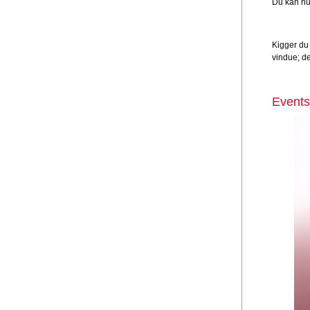
Du kan nu 
Kigger du 
vindue; de
Events