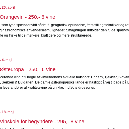
 20. april
Orangevin - 250,- 6 vine
som type spænder vidt både ift. geografisk oprindelse, fremstillingsteknikker og r
og gastronomiske anvendelsesmuligheder. Smagningen udfolder den fulde spændvi
tte og friske til de mørkere, kraftigere og mere strukturerede.
 4. maj
Østeuropa - 250,- 6 vine
cerende vintur til nogle af vinverdenens aktuelle hotspots: Ungarn, Tjekkiet, Slovaki
, Serbien & Bulgarien. De gamle østeuropæiske lande er hastigt på vej tilbage på
m leverandører af kvalitetsvine på unikke, indfødte druesorter.
 18. maj
Vinskole for begyndere - 295,- 8 vine