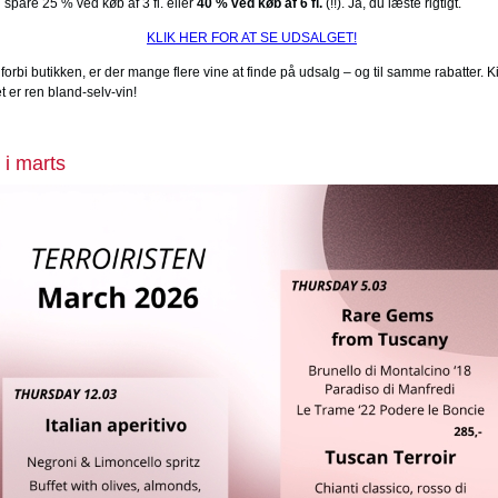
spare 25 % ved køb af 3 fl. eller
40 % ved køb af 6 fl.
(!!). Ja, du læste rigtigt.
KLIK HER FOR AT SE UDSALGET!
forbi butikken, er der mange flere vine at finde på udsalg – og til samme rabatter. Ki
t er ren bland-selv-vin!
 i marts