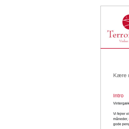
Kære m
Intro
Vintergækk
Vi fejrer
måneder, 
gode peng