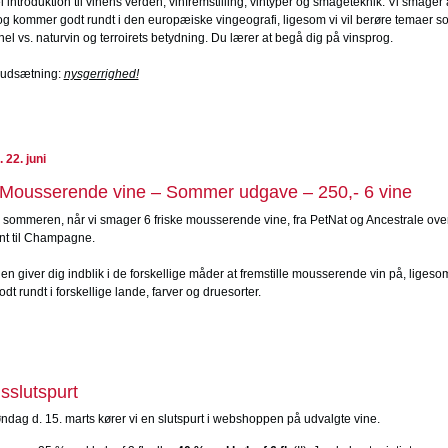
 introduktion til vinens verden, vinfremstilling, vintyper og smageteknik. Vi smager 
og kommer godt rundt i den europæiske vingeografi, ligesom vi vil berøre temaer s
el vs. naturvin og terroirets betydning. Du lærer at begå dig på vinsprog.
rudsætning:
nysgerrighed!
 22. juni
Mousserende vine – Sommer udgave – 250,- 6 vine
til sommeren, når vi smager 6 friske mousserende vine, fra PetNat og Ancestrale ov
t til Champagne.
 giver dig indblik i de forskellige måder at fremstille mousserende vin på, ligesom
t rundt i forskellige lande, farver og druesorter.
sslutspurt
øndag d. 15. marts kører vi en slutspurt i webshoppen på udvalgte vine.