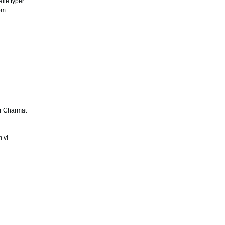
alle typer
om
er Charmat
 vi