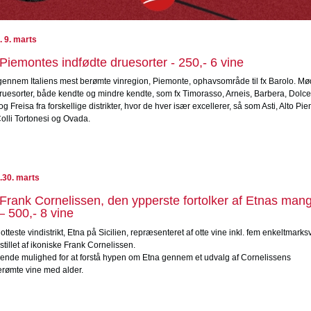
 9. marts
Piemontes indfødte druesorter - 250,- 6 vine
 gennem Italiens mest berømte vinregion, Piemonte, ophavsområde til fx Barolo. Mø
ruesorter, både kendte og mindre kendte, som fx Timorasso, Arneis, Barbera, Dolcet
g Freisa fra forskellige distrikter, hvor de hver især excellerer, så som Asti, Alto Pi
olli Tortonesi og Ovada.
.30. marts
Frank Cornelissen, den ypperste fortolker af Etnas mang
 – 500,- 8 vine
tteste vindistrikt, Etna på Sicilien, repræsenteret af otte vine inkl. fem enkeltmarksv
tillet af ikoniske Frank Cornelissen.
ende mulighed for at forstå hypen om Etna gennem et udvalg af Cornelissens
rømte vine med alder.