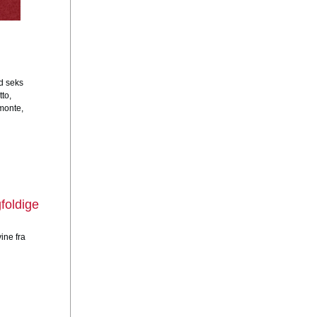
d seks
to,
emonte,
foldige
ine fra