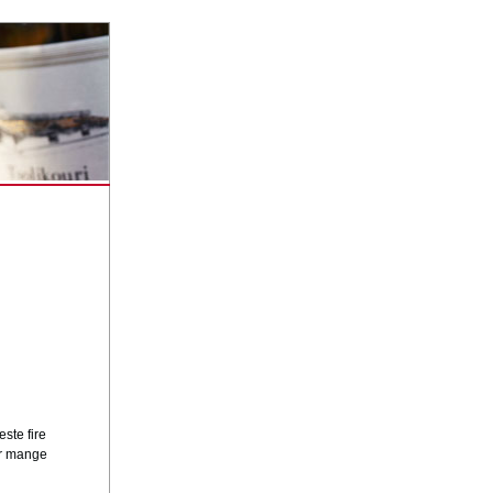
ste fire
er mange