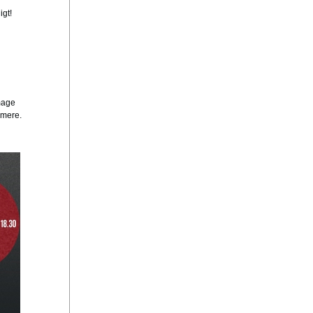
igt!
mage
 mere.