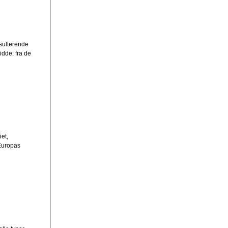
esulterende
dde: fra de
et,
 Europas