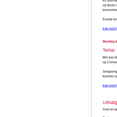
En uformel
og farver 
konvention
Eneste fo
Køb billet!
Mandag d.
Tema: 
Bliv klar 
og Creman
Smagningen
kommer god
Køb billet!
Udsalg
Frem til s