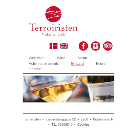
Webshop
Wine
Menu
Activities & events
Giftcard
News
Contact
Terroiristen • Jægersborggade 52 • 2200 • København N
• Tlf.: 36906040 •
Cookies