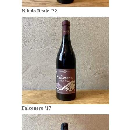
Nibbio Reale '22
Falconero '17