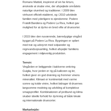
Romano Mattioli, inspireret af sin far Arturo,
ønskede at skabe vine, der afspejlede områdets
naturlige skønhed og traditioner. I 2009 blev
vinhuset officielt etableret, og i 2010 udvidede
familien med yderligere to ejendomme: Podere
Fratelli Bandiera og Podere La Riva, hvilket gav
mulighed for at dyrke en bred vifte af druesorter.
I 2015 blev den nuværende, bæredygtige vingård
bygget på Podere La Riva. Bygningen er opført
med træ og udstyret med solpaneler og
regnvandsopsamling, hvilket afspejler familiens
engagement i miljøvenlig produktion.
Terroir:
Vingården er beliggende i bakkerne omkring
Guiglia, hvor jorden er rig på kalksten og ler,
hvilket giver en god dræning og fremmer vinens
mineralitet. Klimaet er kontinentalt med varme
somre og kolde vintre, hvilket bidrager til druernes
langsomme modning og udvikling af komplekse
smagsprofiler. Kombinationen af jordbund og klima
skaber ideelle forhold for dyrkning af både lokale
og internationale druesorter.
Markarbejde: