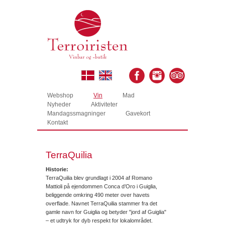
Webshop
Vin
Mad
Nyheder
Aktiviteter
Mandagssmagninger
Gavekort
Kontakt
TerraQuilia
Historie:
TerraQuilia blev grundlagt i 2004 af Romano
Mattioli på ejendommen Conca d’Oro i Guiglia,
beliggende omkring 490 meter over havets
overflade. Navnet TerraQuilia stammer fra det
gamle navn for Guiglia og betyder "jord af Guiglia"
– et udtryk for dyb respekt for lokalområdet.