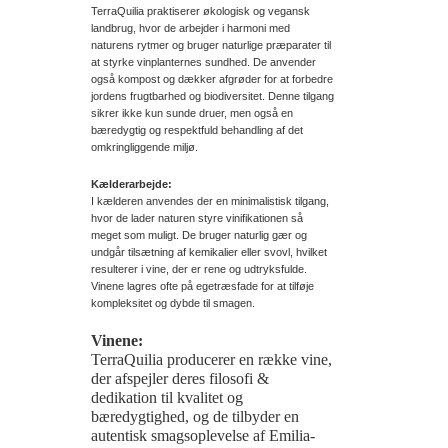
TerraQuilia praktiserer økologisk og vegansk
landbrug, hvor de arbejder i harmoni med
naturens rytmer og bruger naturlige præparater til
at styrke vinplanternes sundhed. De anvender
også kompost og dækker afgrøder for at forbedre
jordens frugtbarhed og biodiversitet. Denne tilgang
sikrer ikke kun sunde druer, men også en
bæredygtig og respektfuld behandling af det
omkringliggende miljø.
Kælderarbejde:
I kælderen anvendes der en minimalistisk tilgang,
hvor de lader naturen styre vinifikationen så
meget som muligt. De bruger naturlig gær og
undgår tilsætning af kemikalier eller svovl, hvilket
resulterer i vine, der er rene og udtryksfulde.
Vinene lagres ofte på egetræsfade for at tilføje
kompleksitet og dybde til smagen.
Vinene:
TerraQuilia producerer en række vine,
der afspejler deres filosofi &
dedikation til kvalitet og
bæredygtighed, og de tilbyder en
autentisk smagsoplevelse af Emilia-