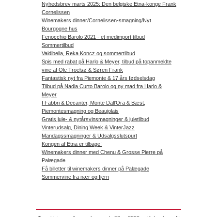
Nyhedsbrev marts 2025: Den belgiske Etna-konge Frank
Cornelissen
Winemakers dinner/Cornelissen-smagning/Nyt
Bourgogne hus
Fenocchio Barolo 2021 - et medimport tilbud
Sommertilbud
Valdibella, Reka.Koncz og sommertilbud
Spis med rabat på Harlo & Meyer, tilbud på topanmeldte
vine af Ole Troelsø & Søren Frank
Fantastisk nyt fra Piemonte & 17 års fødselsdag
Tilbud på Nadia Curto Barolo og ny mad fra Harlo &
Meyer
I Fabbri & Decanter, Monte Dall'Ora & Bæst,
Piemontesmagning og Beaujolais
Gratis jule- & nytårsvinsmagninger & juletilbud
Vinterudsalg, Dining Week & VinterJazz
Mandagssmagninger & Udsalgsslutspurt
Kongen af Etna er tilbage!
Winemakers dinner med Chenu & Grosse Pierre på
Palægade
Få billetter til winemakers dinner på Palægade
Sommervine fra nær og fjern