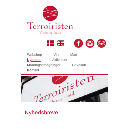
Webshop
Vin
Mad
Nyheder
Aktiviteter
Mandagssmagninger
Gavekort
Kontakt
Nyhedsbreve