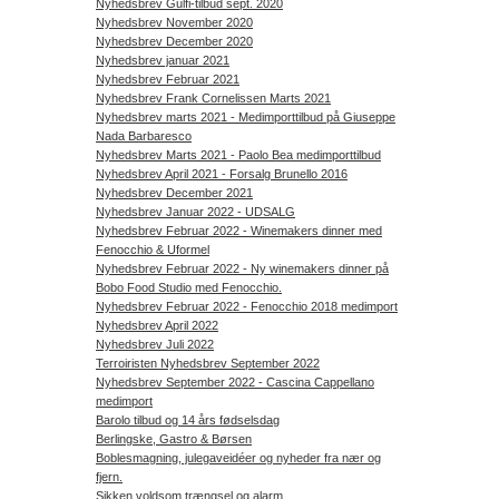
Nyhedsbrev Gulfi-tilbud sept. 2020
Nyhedsbrev November 2020
Nyhedsbrev December 2020
Nyhedsbrev januar 2021
Nyhedsbrev Februar 2021
Nyhedsbrev Frank Cornelissen Marts 2021
Nyhedsbrev marts 2021 - Medimporttilbud på Giuseppe
Nada Barbaresco
Nyhedsbrev Marts 2021 - Paolo Bea medimporttilbud
Nyhedsbrev April 2021 - Forsalg Brunello 2016
Nyhedsbrev December 2021
Nyhedsbrev Januar 2022 - UDSALG
Nyhedsbrev Februar 2022 - Winemakers dinner med
Fenocchio & Uformel
Nyhedsbrev Februar 2022 - Ny winemakers dinner på
Bobo Food Studio med Fenocchio.
Nyhedsbrev Februar 2022 - Fenocchio 2018 medimport
Nyhedsbrev April 2022
Nyhedsbrev Juli 2022
Terroiristen Nyhedsbrev September 2022
Nyhedsbrev September 2022 - Cascina Cappellano
medimport
Barolo tilbud og 14 års fødselsdag
Berlingske, Gastro & Børsen
Boblesmagning, julegaveidéer og nyheder fra nær og
fjern.
Sikken voldsom trængsel og alarm