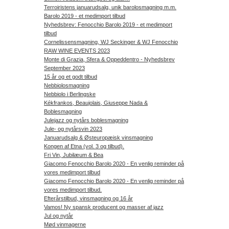
Terroiristens januarudsalg, unik barolosmagning m.m.
Barolo 2019 - et medimport tilbud
Nyhedsbrev: Fenocchio Barolo 2019 - et medimport
tilbud
Cornelissensmagning, WJ Seckinger & WJ Fenocchio
RAW WINE EVENTS 2023
Monte di Grazia, Sfera & Oppeddentro - Nyhedsbrev
September 2023
15 år og et godt tilbud
Nebbiolosmagning
Nebbiolo i Berlingske
Kékfrankos, Beaujolais, Giuseppe Nada &
Boblesmagning
Julejazz og nytårs boblesmagning
Jule- og nytårsvin 2023
Januarudsalg & Østeuropæisk vinsmagning
Kongen af Etna (vol. 3 og tilbud).
Fri Vin, Jubilæum & Bea
Giacomo Fenocchio Barolo 2020 - En venlig reminder på
vores medimport tilbud
Giacomo Fenocchio Barolo 2020 - En venlig reminder på
vores medimport tilbud.
Efterårstilbud, vinsmagning og 16 år
Vamos! Ny spansk producent og masser af jazz
Jul og nytår
Mød vinmagerne