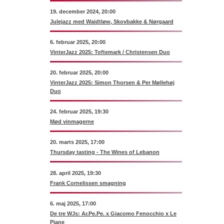
19. december 2024, 20:00
Julejazz med Waidtløw, Skovbakke & Nørgaard
6. februar 2025, 20:00
VinterJazz 2025: Toftemark / Christensen Duo
20. februar 2025, 20:00
VinterJazz 2025: Simon Thorsen & Per Møllehøj
Duo
24. februar 2025, 19:30
Mød vinmagerne
20. marts 2025, 17:00
Thursday tasting - The Wines of Lebanon
28. april 2025, 19:30
Frank Cornelissen smagning
6. maj 2025, 17:00
De tre WJs: Ar.Pe.Pe. x Giacomo Fenocchio x Le
Piane