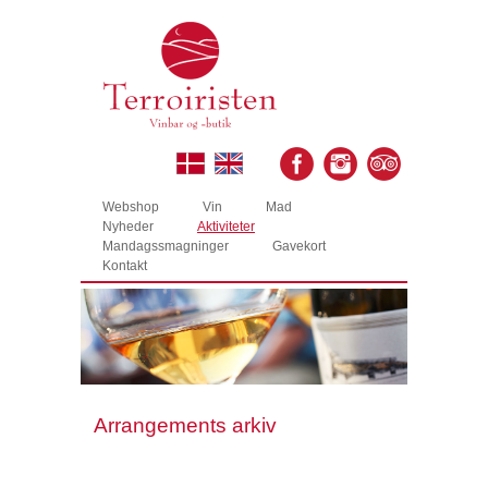
Webshop
Vin
Mad
Nyheder
Aktiviteter
Mandagssmagninger
Gavekort
Kontakt
Arrangements arkiv