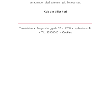
smagningen til på aftenen rigtig flotte priser.
Køb din billet her!
Terroiristen • Jægersborggade 52 • 2200 • København N
• Tlf.: 36906040 •
Cookies