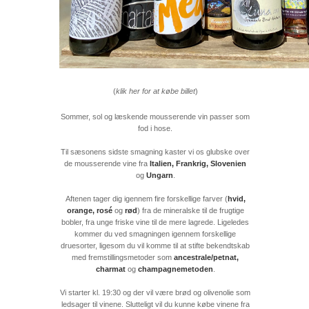
(
klik her for at købe billet
)
Sommer, sol og læskende mousserende vin passer som
fod i hose.
Til sæsonens sidste smagning kaster vi os glubske over
de mousserende vine fra
Italien, Frankrig, Slovenien
og
Ungarn
.
Aftenen tager dig igennem fire forskellige farver (
hvid,
orange, rosé
og
rød
) fra de mineralske til de frugtige
bobler, fra unge friske vine til de mere lagrede. Ligeledes
kommer du ved smagningen igennem forskellige
druesorter, ligesom du vil komme til at stifte bekendtskab
med fremstillingsmetoder som
ancestrale/petnat,
charmat
og
champagnemetoden
.
Vi starter kl. 19:30 og der vil være brød og olivenolie som
ledsager til vinene. Slutteligt vil du kunne købe vinene fra