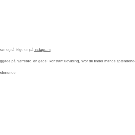
 kan også følge os på
Instagram
.
orggade på Nørrebro, en gade i konstant udvikling, hvor du finder mange spænden
edenunder