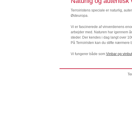
Naturlig og autentisk 
Terroiristens speciale er naturlig, aute
Østeuropa.
Vi er fascinerede af vinverdenens enor
arbejder med. Naturen har igennem årtu
steder. Der kendes i dag langt over 100
På Terroiristen kan du stifte nærmere
Vi fungerer både som
Vinbar
og vinbut
Te