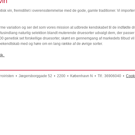
vin
ntisk vin, fremstillet i overensstemmelse med de gode, gamle traditioner. Vi importere
me variation og ser det som vores mission at udbrede kendskabet til de indfødte d
sindlang naturlig selektion blandt muterende druesorter udvalgt dem, der passer be
0 genetisk set forskellige druesorter, skønt en gennemgang af markedets tilbud vil v
 bekendtskab med og høre om en lang række af de øvrige sorter.
ik.
rroiristen • Jægersborggade 52 • 2200 • København N • Tlf.: 36906040 •
Cook