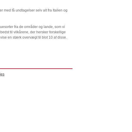
r med få undtagelser selv alt fra Italien og
ruesorter fra de områder og lande, som vi
dst til vilkårene, der hersker forskellige
ise en stærk overvægt til blot 10 af disse.
ies