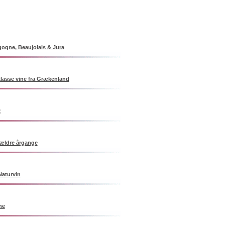
ogne, Beaujolais & Jura
asse vine fra Grækenland
2
ældre årgange
Naturvin
ne