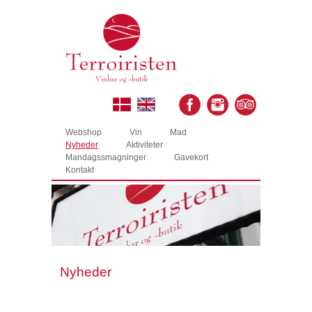
Webshop
Vin
Mad
Nyheder
Aktiviteter
Mandagssmagninger
Gavekort
Kontakt
Nyheder