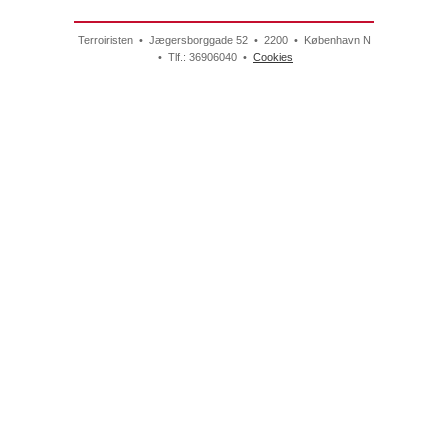
Terroiristen • Jægersborggade 52 • 2200 • København N
• Tlf.: 36906040 •
Cookies