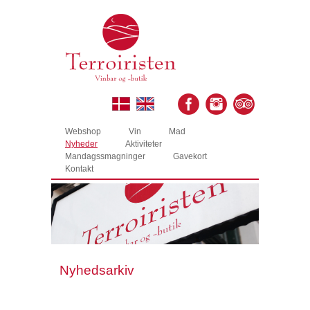
Webshop
Vin
Mad
Nyheder
Aktiviteter
Mandagssmagninger
Gavekort
Kontakt
Nyhedsarkiv