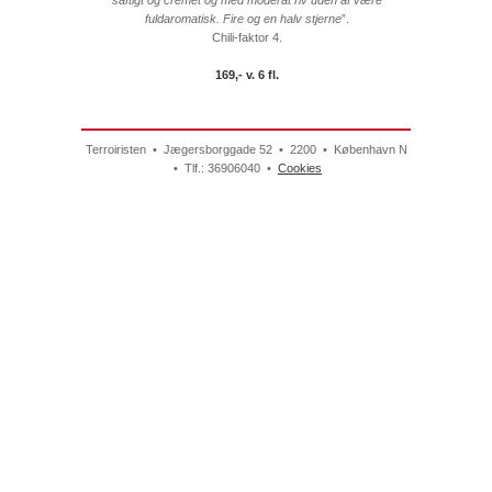
fuldaromatisk. Fire og en halv stjerne
”.
Chili-faktor 4.
169,- v. 6 fl.
Terroiristen • Jægersborggade 52 • 2200 • København N
• Tlf.: 36906040 •
Cookies