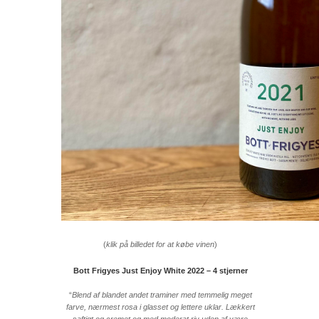
(
klik på billedet for at købe vinen
)
Bott Frigyes Just Enjoy White 2022 – 4 stjerner
“
Blend af blandet andet traminer med temmelig meget
farve, nærmest rosa i glasset og lettere uklar. Lækkert
saftigt og cremet og med moderat riv uden af være