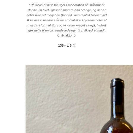
“
På trods af hele tre ugers maceration på ståltank er
denne vin hvid i glasset snarere end orange, og der er
heller ikke ret meget riv (tannin) i den relativt bløde mind.
Ikke desto mindre står de aromatiske krydrede noter af
muscat i form af litchi og vindruer meget skarpt, hvilket
gør dette til en glimrende ledsager til chilikrydret mad
”.
Chili-faktor 5.
135,- v. 6 fl.