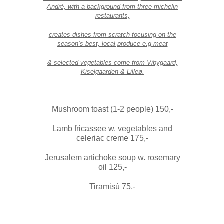
André, with a background from three
michelin
restaurants,
creates dishes from scratch focusing on the
season’s best, local produce e.g meat
& selected vegetables come from Vibygaard,
Kiselgaarden & Lilleø.
Mushroom toast (1-2 people) 150,-
Lamb fricassee w. vegetables and
celeriac creme 175,-
Jerusalem artichoke soup w. rosemary
oil 125,-
Tiramisù 75,-