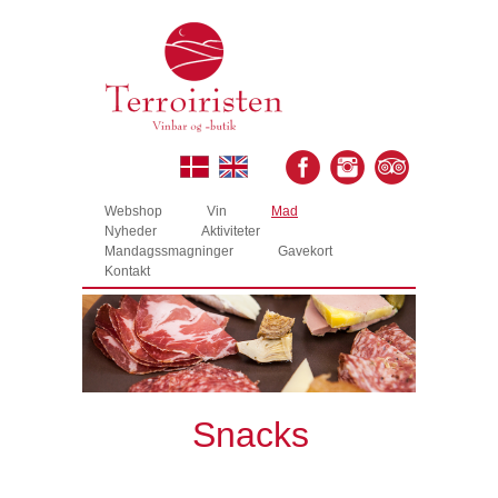
Webshop
Vin
Mad
Nyheder
Aktiviteter
Mandagssmagninger
Gavekort
Kontakt
Snacks