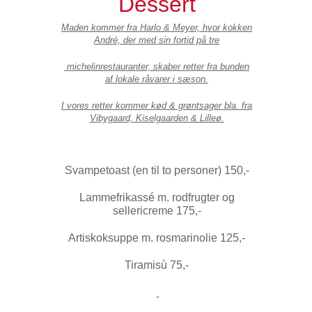
Dessert
Maden kommer fra Harlo & Meyer, hvor kokken
André, der med sin fortid på tre
michelinrestauranter, skaber retter fra bunden
af lokale råvarer i sæson.
I vores retter kommer kød & grøntsager bla. fra
Vibygaard, Kiselgaarden & Lilleø.
Svampetoast (en til to personer) 150,-
Lammefrikassé m. rodfrugter og
sellericreme 175,-
Artiskoksuppe m. rosmarinolie 125,-
Tiramisù 75,-