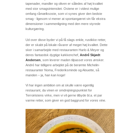
tapenader, mandler og oliven er således af høj kvalitet
med stor smagsintensitet. Ostene er i videst mulige
omfang råmælksoste, som vi synes giver den bedste
smag - ligesom vi mener at spontangæret vin får ekstra
dimensioner i sammenligning med den mere styrede
kulturgæring.
Ud over disse byder vi på få slags enkle, rustikke retter,
der er skabt på lokale råvarer af meget høj kvalitet. Dette
sker i samarbejde med restauranten Harlo & Meyer og
deres fantastisk dygtige køkkenchef,
André Skjødt
Andersen
, som leverer maden tilpasset vores ønsker.
André har tidligere arbejdet på de berømte Michelin-
restauranter Noma, Frederiksminde og Alouette, så
manden – ja, han kan koge!
Vi har ingen ambition om at skulle være egentlig
restaurant, da vinen er omdrejningspunktet for
Terroiristens virke, men vi vil gerne tilbyde bl.a. et par
varme retter, som giver en god baggrund for vores vine.