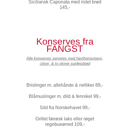
Siciliansk Caponata med ristet brød
145,-
Konserves fra
FANGST
Alle konserves serveres med havthornsmayo,
citron, & to skiver surdejsbrød
Brislinger m. allehånde & nelliker 89,-
Blåmuslinger m. dild & fennikel 99,-
Sild fra Norskehavet 99,-
Grillet færøsk laks eller røget
regnbueørred 109,-