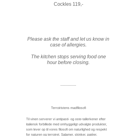
Cockles 119,-
Please ask the staff and let us know in
case of allergies.
The kitchen stops serving food one
hour before closing.
-------------
Terroiristens madfilosofi
Til vinen serverer vi antipasti- og oste-tallerkener efter
italiensk forbillede med omhyggeligt udvalgte produkter,
som lever op til vores filosofi om naturlighed og respekt
for naturen og terroiret. Salamer, skinker, patéer,