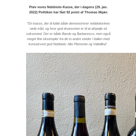
Prøv vores Nebbiolo-Kasse, der i dagens (29. jan.
2022)
Politiken har fået 92 point af Thomas Ilkjær.
“
En kasse, der til fulde både demonstrerer nebbiolovines
røde tråd, og hvor god druesorten er til at afspejle sit
voksested. Der er både Barolo og Barbaresco, men også
meget fine eksempler fra de to andre steder i Italien med
konsekvent god Nebbiolo: Alto Piemonte og Valtellina
”.