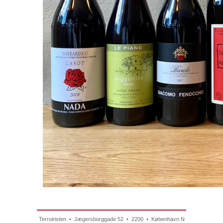
Terroiristen • Jægersborggade 52 • 2200 • København N