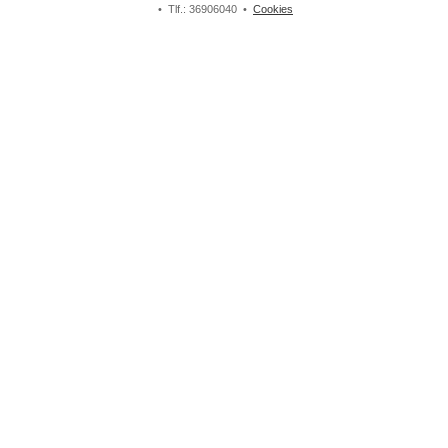
• Tlf.: 36906040 •
Cookies