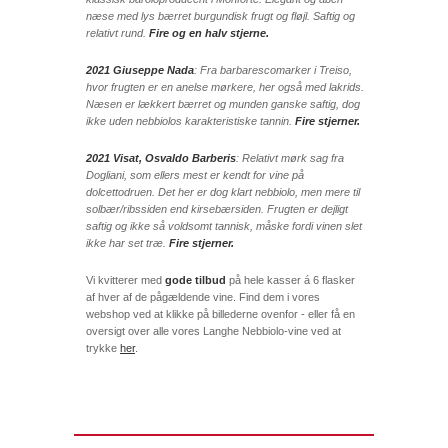
næse med lys bærret burgundisk frugt og fløjl. Saftig og
relativt rund.
Fire og en halv stjerne.
2021 Giuseppe Nada
: Fra barbarescomarker i Treiso,
hvor frugten er en anelse mørkere, her også med lakrids.
Næsen er lækkert bærret og munden ganske saftig, dog
ikke uden nebbiolos karakteristiske tannin.
Fire stjerner.
2021 Visat, Osvaldo Barberis
: Relativt mørk sag fra
Dogliani, som ellers mest er kendt for vine på
dolcettodruen. Det her er dog klart nebbiolo, men mere til
solbær/ribssiden end kirsebærsiden. Frugten er dejligt
saftig og ikke så voldsomt tannisk, måske fordi vinen slet
ikke har set træ.
Fire stjerner.
Vi kvitterer med
gode tilbud
på hele kasser á 6 flasker
af hver af de pågældende vine. Find dem i vores
webshop ved at klikke på billederne ovenfor - eller få en
oversigt over alle vores Langhe Nebbiolo-vine ved at
trykke
her
.