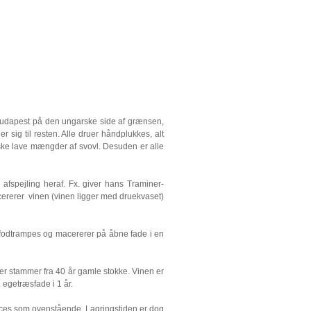
r Budapest på den ungarske side af grænsen,
r sig til resten. Alle druer håndplukkes, alt
ke lave mængder af svovl. Desuden er alle
afspejling heraf. Fx. giver hans Traminer-
macererer vinen (vinen ligger med druekvaset)
 fodtrampes og macererer på åbne fade i en
der stammer fra 40 år gamle stokke. Vinen er
 egetræsfade i 1 år.
oces som ovenstående. Lagringstiden er dog