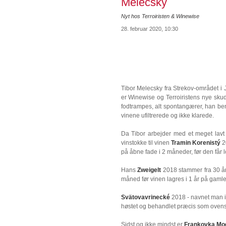
Melecsky
Nyt hos Terroiristen & Winewise
28. februar 2020, 10:30
Tibor Melecsky fra Strekov-området i 
er Winewise og Terroiristens nye skud p
fodtrampes, alt spontangærer, han be
vinene ufiltrerede og ikke klarede.
Da Tibor arbejder med et meget lavt 
vinstokke til vinen
Tramin Korenistý
20
på åbne fade i 2 måneder, før den får lo
Hans
Zweigelt
2018 stammer fra 30 år
måned før vinen lagres i 1 år på gaml
Svätovavrinecké
2018 - navnet man ik
høstet og behandlet præcis som ovenst
Sidst og ikke mindst er
Frankovka Mo