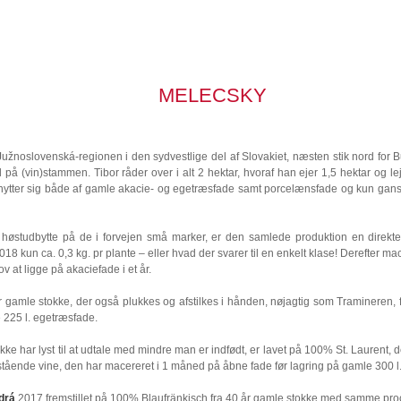
MELECSKY
Južnoslovenská-regionen i den sydvestlige del af Slovakiet, næsten stik nord fo
å (vin)stammen. Tibor råder over i alt 2 hektar, hvoraf han ejer 1,5 hektar og leje
nytter sig både af gamle akacie- og egetræsfade samt porcelænsfade og kun gans
høstudbytte på de i forvejen små marker, er den samlede produktion en direkte 
18 kun ca. 0,3 kg. pr plante – eller hvad der svarer til en enkelt klase! Derefter 
v at ligge på akaciefade i et år.
 gamle stokke, der også plukkes og afstilkes i hånden, nøjagtig som Tramineren,
e 225 l. egetræsfade.
ke har lyst til at udtale med mindre man er indfødt, er lavet på 100% St. Laurent, 
ående vine, den har macereret i 1 måned på åbne fade før lagring på gamle 300 l.
drá
2017 fremstillet på 100% Blaufränkisch fra 40 år gamle stokke med samme pr