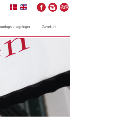
andagssmagninger
Gavekort