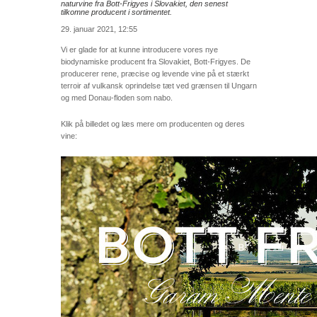
naturvine fra Bott-Frigyes i Slovakiet, den senest
tilkomne producent i sortimentet.
29. januar 2021, 12:55
Vi er glade for at kunne introducere vores nye
biodynamiske producent fra Slovakiet, Bott-Frigyes. De
producerer rene, præcise og levende vine på et stærkt
terroir af vulkansk oprindelse tæt ved grænsen til Ungarn
og med Donau-floden som nabo.
Klik på billedet og læs mere om producenten og deres
vine: