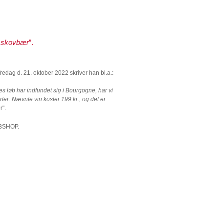
f skovbær
”.
fredag d. 21. oktober 2022 skriver han bl.a.:
s løb har indfundet sig i Bourgogne, har vi
er. Nævnte vin koster 199 kr., og det er
e
r".
BSHOP.