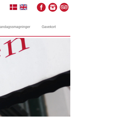
andagssmagninger
Gavekort