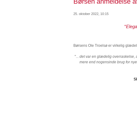
Børsen anmeldelse af
25. oktober 2022, 10:15
“
Elega
Børsens Ole Troelsø er virkelig glædel
"...
det var en glædelig overraskelse, 
mere end nogensinde brug for nye s
S