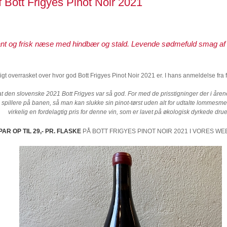
 Bott Frigyes Pinot Noir 2021
nt og frisk næse med hindbær og stald. Levende sødmefuld smag a
igt overrasket over hvor god Bott Frigyes Pinot Noir 2021 er. I hans anmeldelse fra 
at den slovenske 2021 Bott Frigyes var så god. For med de prisstigninger der i årene
pillere på banen, så man kan slukke sin pinot-tørst uden alt for udtalte lommesmert
virkelig en fordelagtig pris for denne vin, som er lavet på økologisk dyrkede dru
PAR OP TIL 29,- PR. FLASKE
PÅ BOTT FRIGYES PINOT NOIR 2021
I VORES WE