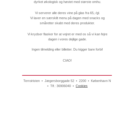
dyrket økologisk og høstet med største omhu.
Vi serverer alle deres vine på glas fra 65,-/gl.
Vi laver en særskilt menu på dagen med snacks og
småretter skabt med deres produkter.
Vi krydser flasker for at vejret er med os så vi kan fejre
dagen i vores dejlige gade.
Ingen tilmelding eller billetter. Du kigger bare forbi!
CIAO!
Terroiristen • Jægersborggade 52 • 2200 • København N
• Tlf.: 36906040 •
Cookies