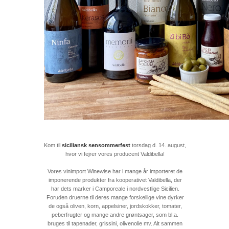
Kom til
siciliansk sensommerfest
torsdag d. 14. august,
hvor vi fejrer vores producent Valdibella!
Vores vinimport Winewise har i mange år importeret de
imponerende produkter fra kooperativet Valdibella, der
har dets marker i Camporeale i nordvestlige Sicilien.
Foruden druerne til deres mange forskellige vine dyrker
de også oliven, korn, appelsiner, jordskokker, tomater,
peberfrugter og mange andre grøntsager, som bl.a.
bruges til tapenader, grissini, olivenolie mv. Alt sammen