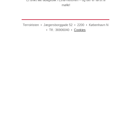
mølle!
Terroiristen • Jægersborggade 52 • 2200 • København N
• Tlf.: 36906040 •
Cookies