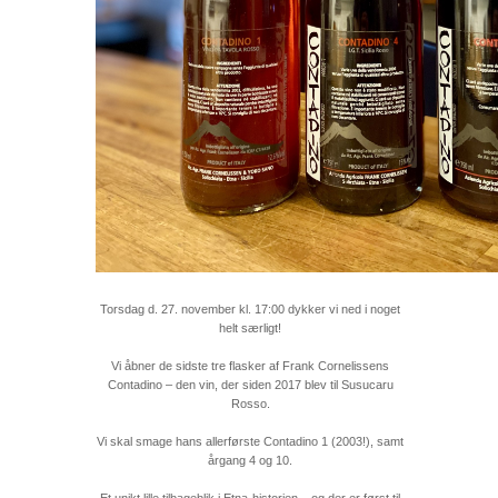
Torsdag d. 27. november kl. 17:00 dykker vi ned i noget
helt særligt!
Vi åbner de sidste tre flasker af Frank Cornelissens
Contadino – den vin, der siden 2017 blev til Susucaru
Rosso.
Vi skal smage hans allerførste Contadino 1 (2003!), samt
årgang 4 og 10.
Et unikt lille tilbageblik i Etna-historien – og der er først til