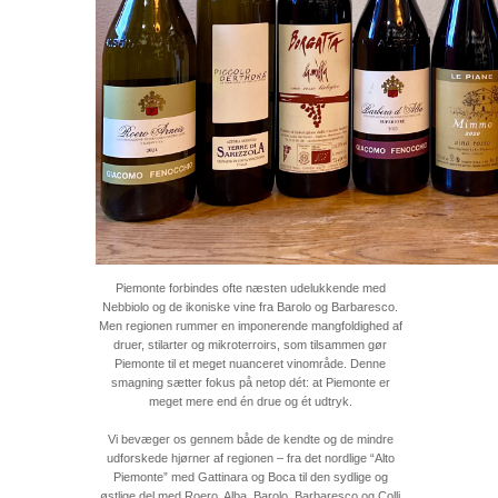
Piemonte forbindes ofte næsten udelukkende med
Nebbiolo og de ikoniske vine fra Barolo og Barbaresco.
Men regionen rummer en imponerende mangfoldighed af
druer, stilarter og mikroterroirs, som tilsammen gør
Piemonte til et meget nuanceret vinområde. Denne
smagning sætter fokus på netop dét: at Piemonte er
meget mere end én drue og ét udtryk.
Vi bevæger os gennem både de kendte og de mindre
udforskede hjørner af regionen – fra det nordlige “Alto
Piemonte” med Gattinara og Boca til den sydlige og
østlige del med Roero, Alba, Barolo, Barbaresco og Colli