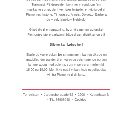
Tortonesi. På druesiden kommer vi rundt om fem
markante sorter, der hver især fortæller en vigtig del af
Piemontes historie: Timorasso, Arneis, Dolcetto, Barbera
og – selvfølgelig – Nebbiolo.
Glæd dig til en smagning, hvor vi sammen udforsker
Piemontes store variation i både druer, distrikter og stil.
Billetter kan købes her!
Skulle du være sulten før smagningen, kan du tilkøbe en
madbillet, der gælder til en varm og velsmagende portion
lammeragout med polenta, som vi serverer mellem kl.
18.00 og 19.00. Mon ikke også vi kan finde et dejligt glas
vin fra Piemonte til dit lam...
Terroiristen • Jægersborggade 52 • 2200 • København N
• Tlf.: 36906040 •
Cookies