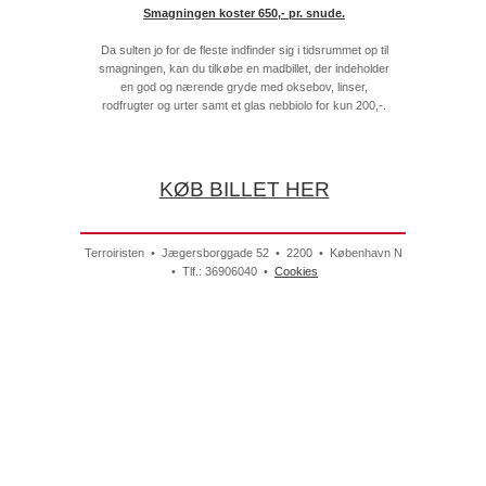
Smagningen koster 650,- pr. snude.
Da sulten jo for de fleste indfinder sig i tidsrummet op til
smagningen, kan du tilkøbe en madbillet, der indeholder
en god og nærende gryde med oksebov, linser,
rodfrugter og urter samt et glas nebbiolo for kun 200,-.
KØB BILLET HER
Terroiristen • Jægersborggade 52 • 2200 • København N
• Tlf.: 36906040 •
Cookies