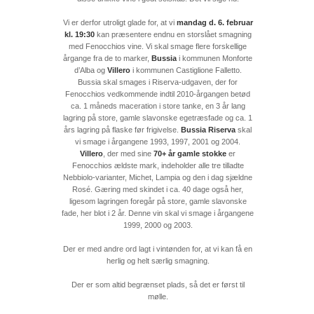
Vi er derfor utroligt glade for, at vi
mandag d. 6. februar
kl. 19:30
kan præsentere endnu en storslået smagning
med Fenocchios vine. Vi skal smage flere forskellige
årgange fra de to marker,
Bussia
i kommunen Monforte
d’Alba og
Villero
i kommunen Castiglione Falletto.
Bussia skal smages i Riserva-udgaven, der for
Fenocchios vedkommende indtil 2010-årgangen betød
ca. 1 måneds maceration i store tanke, en 3 år lang
lagring på store, gamle slavonske egetræsfade og ca. 1
års lagring på flaske før frigivelse.
Bussia Riserva
skal
vi smage i årgangene 1993, 1997, 2001 og 2004.
Villero
, der med sine
70+ år gamle stokke
er
Fenocchios ældste mark, indeholder alle tre tilladte
Nebbiolo-varianter, Michet, Lampia og den i dag sjældne
Rosé. Gæring med skindet i ca. 40 dage også her,
ligesom lagringen foregår på store, gamle slavonske
fade, her blot i 2 år. Denne vin skal vi smage i årgangene
1999, 2000 og 2003.
Der er med andre ord lagt i vintønden for, at vi kan få en
herlig og helt særlig smagning.
Der er som altid begrænset plads, så det er først til
mølle.