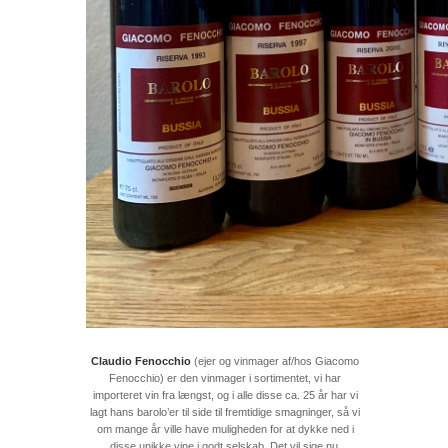
Claudio Fenocchio
(ejer og vinmager af/hos Giacomo
Fenocchio) er den vinmager i sortimentet, vi har
importeret vin fra længst, og i alle disse ca. 25 år har vi
lagt hans barolo’er til side til fremtidige smagninger, så vi
om mange år ville have muligheden for at dykke ned i
disse unikke vine i godt selskab. Det vil sige nu.