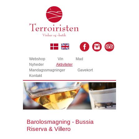
Webshop
Vin
Mad
Nyheder
Aktiviteter
Mandagssmagninger
Gavekort
Kontakt
Barolosmagning - Bussia
Riserva & Villero