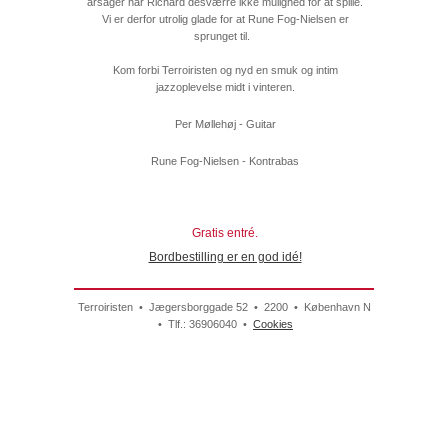
årsager har Richard desværre ikke mulighed for at spille.
Vi er derfor utrolig glade for at Rune Fog-Nielsen er
sprunget til.
Kom forbi Terroiristen og nyd en smuk og intim
jazzoplevelse midt i vinteren.
Per Møllehøj - Guitar
Rune Fog-Nielsen - Kontrabas
Gratis entré.
Bordbestilling er en god idé!
Terroiristen • Jægersborggade 52 • 2200 • København N
• Tlf.: 36906040 •
Cookies