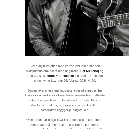
Glæd dig til en aften med varme jazztoner, når den
velspillende duo bestående af guitarist
Per Møllehøj
og
kontrabassist
Rune Fog-Nielsen
indtager Terroiristen
under Vinterjazz den 26. februar 2026 kl. 20.
Duoen leverer et stemningsfuldt repertoire med alt fra
klassiske amerikanske Broadway-melodier til sprudlende
bebop-kompositioner af blandt andre Charlie Parker.
Musikken er intens, nærværende og perfekt til en
vinteraften i hyggelige omgivelser.
*Koncerten har tidligere været annonceret med Richard
Andersson på kontrabas, men grundet personlige