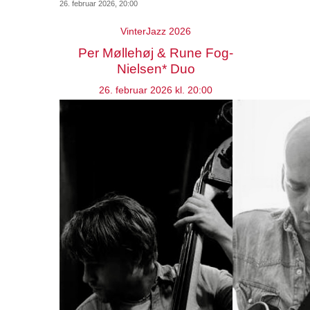
26. februar 2026, 20:00
VinterJazz 2026
Per Møllehøj & Rune Fog-
Nielsen* Duo
26. februar 2026 kl. 20:00