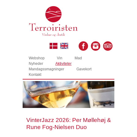
Webshop
Vin
Mad
Nyheder
Aktiviteter
Mandagssmagninger
Gavekort
Kontakt
VinterJazz 2026: Per Møllehøj &
Rune Fog-Nielsen Duo