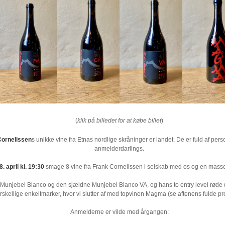
(
klik på billedet for at købe billet
)
Cornelissen
s unikke vine fra Etnas nordlige skråninger er landet. De er fuld af pers
anmelderdarlings.
. april kl. 19:30
smage 8 vine fra Frank Cornelissen i selskab med os og en mass
, Munjebel Bianco og den sjældne Munjebel Bianco VA, og hans to entry level røde
orskellige enkeltmarker, hvor vi slutter af med topvinen Magma (se aftenens fulde 
Anmelderne er vilde med årgangen: