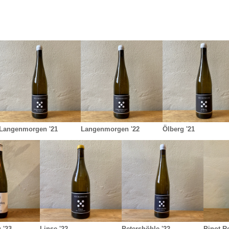
Langenmorgen '21
Langenmorgen '22
Ölberg '21
 '23
Linse '22
Petershöhle '22
Pinot R