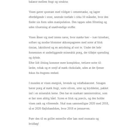
balance mellem frugt og struktur.
Vinen gærer spontant med vildgær i cementtanke, og lagrer
efterfølgende i store, neutrale træfade i cirka 10 måneder, hvor den
finder sin form uden manipulation. Den tappes uden filtrering og
uden tilsætning af unødvendige stoffer.
Vinen åbner sig med intens næse, hvor mørke bær – især kirsebær,
solbær og modne blommer akkompagneres med noter af frisk
timian, lakridsrod og en antydning af sort te. Under det hele
fornemmes et underliggende mineralsk præg, der tilføjer spænding
og dybde.
Efter lidt iltning kommer mere komplekse, tertiære noter til:
læder, tobak og et strejf af mørk chokolade, uden at det fjerner
fokus fra frugtens renhed.
I munden er vinen energisk, levende og velafbalanceret. Smagen
bærer præg af mørk frugt, sorte oliven, urter og krydderier, pakket
ind i en mineralsk kerne. Den har en markant tanninstruktur, som
er fast men aldrig hård. Syren er frisk og præcis, og den holder
vinen rank og vibrerende. Skal man sammenligne 2020 med 2018,
så er 2020 fløjlshandsken, hvor 2018 er jernnæven.
Prøv den til en grillet entrecôte eller lam med rosmarin og
hvidløg!