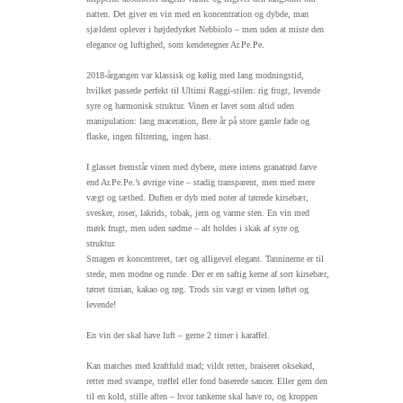
natten. Det giver en vin med en koncentration og dybde, man
sjældent oplever i højdedyrket Nebbiolo – men uden at miste den
elegance og luftighed, som kendetegner Ar.Pe.Pe.
2018-årgangen var klassisk og kølig med lang modningstid,
hvilket passede perfekt til Ultimi Raggi-stilen: rig frugt, levende
syre og harmonisk struktur. Vinen er lavet som altid uden
manipulation: lang maceration, flere år på store gamle fade og
flaske, ingen filtrering, ingen hast.
I glasset fremstår vinen med dybere, mere intens granatrød farve
end Ar.Pe.Pe.’s øvrige vine – stadig transparent, men med mere
vægt og tæthed. Duften er dyb med noter af tørrede kirsebær,
svesker, roser, lakrids, tobak, jern og varme sten. En vin med
mørk frugt, men uden sødme – alt holdes i skak af syre og
struktur.
Smagen er koncentreret, tæt og alligevel elegant. Tanninerne er til
stede, men modne og runde. Der er en saftig kerne af sort kirsebær,
tørret timian, kakao og røg. Trods sin vægt er vinen løftet og
levende!
En vin der skal have luft – gerne 2 timer i karaffel.
Kan matches med kraftfuld mad; vildt retter, braiseret oksekød,
retter med svampe, trøffel eller fond baserede saucer. Eller gem den
til en kold, stille aften – hvor tankerne skal have ro, og kroppen