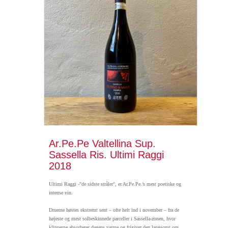
Ar.Pe.Pe Valtellina Sup.
Sassella Ris. Ultimi Raggi
2018
Ultimi Raggi -"de sidste stråler", er Ar.Pe.Pe.’s mest poetiske og
intense vin.
Druerne høstes ekstremt sent – ofte helt ind i november – fra de
højeste og mest solbeskinnede parceller i Sassella-zonen, hvor
klipperne absorberer dagens varme og frigiver den langsomt om