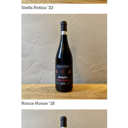
Stella Retica '22
Rocce Rosse '18