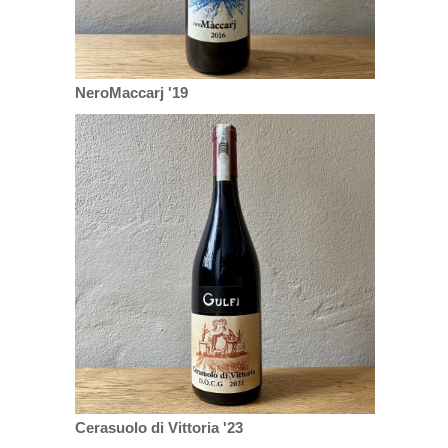
NeroMaccarj '19
Cerasuolo di Vittoria '23