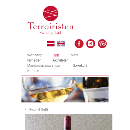
Webshop
Vin
Mad
Nyheder
Aktiviteter
Mandagssmagninger
Gavekort
Kontakt
<< Retur til Gulfi