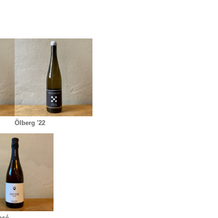
Ölberg '22
osé