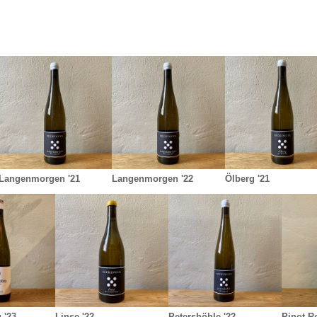
Langenmorgen '21
Langenmorgen '22
Ölberg '21
 '23
Linse '22
Petershöhle '22
Pinot R