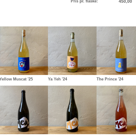
Pris pr. flaske:
450,00
Yellow Muscat '25
Ya Yeh '24
The Prince '24