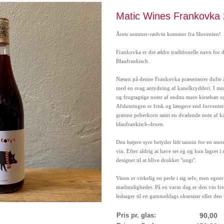
Matic Wines Frankovka
Årets sommer-rødvin kommer fra Slovenien!
Frankovka er det ældre traditionelle navn for 
Blaufrankisch.
Næsen på denne Frankovka præsenterer dufte a
med en svag antydning af kanelkrydderi. I mu
og frugtagtige noter af endnu mere kirsebær 
Afslutningen er frisk og længere end forventet.
grønne peberkorn samt en dvælende note af ka
blaufrankisch-druen.
Den højere syre betyder lidt tannin for en mere 
vin. Efter aldrig at have set eg og kun lagret i r
designet til at blive drukket "ungt".
Vinen er virkelig en perle i sig selv, men egner
madmuligheder. På en varm dag er den vin frem
ledsager til en gammeldags oksetatar eller den
Pris pr. glas:
90,00