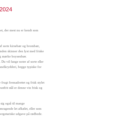
 2024
det, der mest nu er kendt som
f sorte kirsebær og brombær,
nden skinner den lyst med friske
og mørke boysenbær.
 Du vil fange noter af sorte eller
nelkrydderi, begge typiske for
frugt fremadrettet og frisk stylet
ustfrit stål er denne vin frisk og
 sig også til mange
ragende let afkølet, eller som
 vegetariske udgave på rødbede.