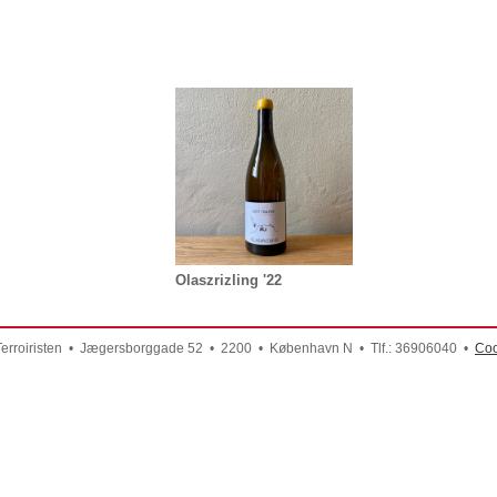
Olaszrizling '22
Terroiristen • Jægersborggade 52 • 2200 • København N • Tlf.: 36906040 •
Coo