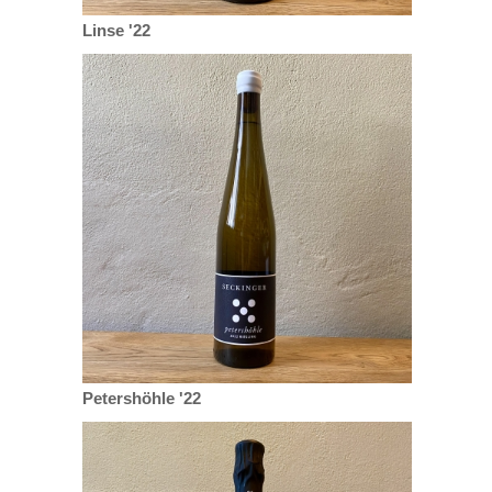
Linse '22
Petershöhle '22