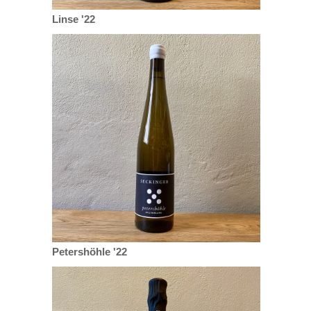
Linse '22
Petershöhle '22