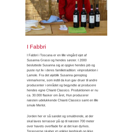
I Fabbri
I Fabbri i Toscana er en lille vingård ejet af
Susanna Grassi og hendes søster. I 2000
besluttede Susanna sig at opgive hendes job og
puste nyt liv i deres familietradition: vinproduktion i
Lamole. Fra det øjeblik Susanna genoptog
vinmarkerne, som indtil da kun gav druer til andre
producenter i området og begyndte at producere
hendes egne Chianti Classico. Produktionen er nu
ca. 30.000 flasker om året, Hun producerer
næsten udelukkende Chianti Classico samt en lille
smule Merlot.
Jorden her er så sandet og smuldrende, at der
skal laves terrasser på op til næsten 700 meter
over havets overflade for at det kan dyrkes.
Terasserne skaber et unikke landskab og ikke