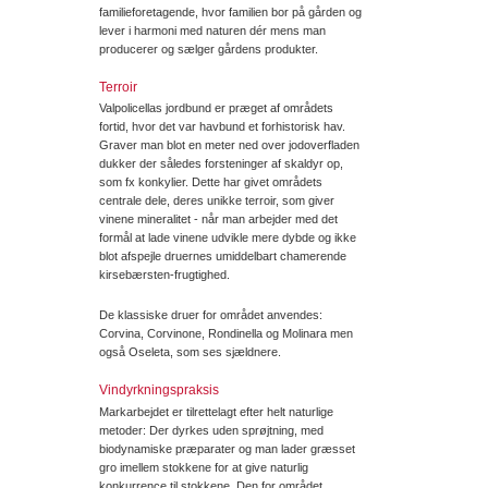
familieforetagende, hvor familien bor på gården og
lever i harmoni med naturen dér mens man
producerer og sælger gårdens produkter.
Terroir
Valpolicellas jordbund er præget af områdets
fortid, hvor det var havbund et forhistorisk hav.
Graver man blot en meter ned over jodoverfladen
dukker der således forsteninger af skaldyr op,
som fx konkylier. Dette har givet områdets
centrale dele, deres unikke terroir, som giver
vinene mineralitet - når man arbejder med det
formål at lade vinene udvikle mere dybde og ikke
blot afspejle druernes umiddelbart chamerende
kirsebærsten-frugtighed.
De klassiske druer for området anvendes:
Corvina, Corvinone, Rondinella og Molinara men
også Oseleta, som ses sjældnere.
Vindyrkningspraksis
Markarbejdet er tilrettelagt efter helt naturlige
metoder: Der dyrkes uden sprøjtning, med
biodynamiske præparater og man lader græsset
gro imellem stokkene for at give naturlig
konkurrence til stokkene. Den for området