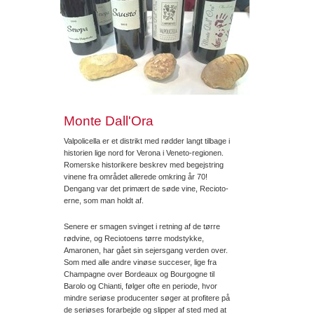
Monte Dall'Ora
Valpolicella er et distrikt med rødder langt tilbage i
historien lige nord for Verona i Veneto-regionen.
Romerske historikere beskrev med begejstring
vinene fra området allerede omkring år 70!
Dengang var det primært de søde vine, Recioto-
erne, som man holdt af.
Senere er smagen svinget i retning af de tørre
rødvine, og Reciotoens tørre modstykke,
Amaronen, har gået sin sejersgang verden over.
Som med alle andre vinøse succeser, lige fra
Champagne over Bordeaux og Bourgogne til
Barolo og Chianti, følger ofte en periode, hvor
mindre seriøse producenter søger at profitere på
de seriøses forarbejde og slipper af sted med at