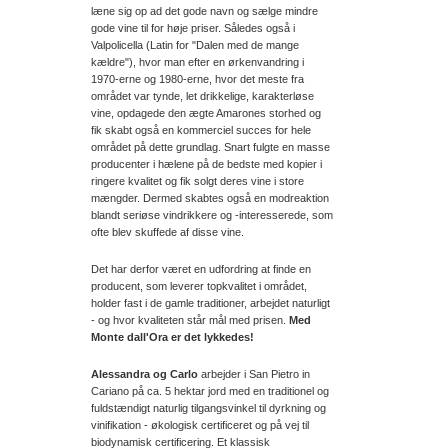
læne sig op ad det gode navn og sælge mindre
gode vine til for høje priser. Således også i
Valpolicella (Latin for "Dalen med de mange
kældre"), hvor man efter en ørkenvandring i
1970-erne og 1980-erne, hvor det meste fra
området var tynde, let drikkelige, karakterløse
vine, opdagede den ægte Amarones storhed og
fik skabt også en kommerciel succes for hele
området på dette grundlag. Snart fulgte en masse
producenter i hælene på de bedste med kopier i
ringere kvalitet og fik solgt deres vine i store
mængder. Dermed skabtes også en modreaktion
blandt seriøse vindrikkere og -interesserede, som
ofte blev skuffede af disse vine.
Det har derfor været en udfordring at finde en
producent, som leverer topkvalitet i området,
holder fast i de gamle traditioner, arbejdet naturligt
- og hvor kvaliteten står mål med prisen.
Med
Monte dall'Ora er det lykkedes!
Alessandra og Carlo
arbejder i San Pietro in
Cariano på ca. 5 hektar jord med en traditionel og
fuldstændigt naturlig tilgangsvinkel til dyrkning og
vinifikation - økologisk certificeret og på vej til
biodynamisk certificering. Et klassisk