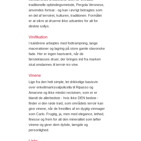
traditionelle opbindingsmetode, Pergola Veronese,
anvendes fortsat - og kan i øvrigt betragtes som
en del af terroiret, kulturen, traditionen. Formålet
er at sikre at druerne ikke udsættes for alt for
direkte sollys.
Vinifikation
I kældrene arbejdes med fodtrampning, lange
macerationer og lagring på store gamle slavonske
fade. Her er ingen hastværk, når de
førsteklasses druer, der bringes ind fra marken
skal omdannes til terroir-tro vine.
Vinene
Lige fra den helt simple, let drikkelige basisvin
over enkeltmarksvalpolicella til Ripasso og
Amarone og ikke mindst reciotoen, som er er
blandt de allerbedste - hvis ikke DEN bedste -
finder vi den røde trød, som områdets terroir kan
give vinene, når de frestilles af en dygtig vinmager
som Carlo. Frugtig, ja, men med elegance, lethed,
finesse og frem for alt den mineralitet som løfter
vinene og giver dem dybde, længde og
personlighed.
Links