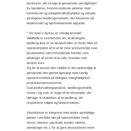
territorium: det vil sige at genoprette værdigheden
for bønderne, fremme konkrete aktioner mod
kommerciel og arbejdskraftudnyttelse og udnytte
økologiske landbrugsmetoder, der fokuserer på.
biodiversitet og hjemmehørende afgrøder.
” Det land vi dyrker, er virkelig levende”.
Valdibella er overbeviste om, at økologisk
landbrug ikke er en længsel efter en fortid; Men en
repræsentation af et af de mest presserende svar
på planetens nært forestående fremtid, som
afhænger af evnen til at vide, hvordan man
ændrer kurs.
Og for at bevare den vitalitet er det nødvendigt at
genoprette den glemte ligevægt med særlig
opmærksomhed på biologisk mangfoldighed i
produktionsprocesserne.
God jordforvaltningspraksis, landbrugsomdrift,
resten i sig selv, er nogle af de eksempler, der
bidrager til skabelsen af et landbrug, der
respekterer miljøet og biodiversiteten.
Vinstokkene er integreret med andre oprindelige
planter i området tæt på naturområder (små
skove, damme, udyrkede arealer, hække,
stendynger etc.), for at gøre økosystemet mere