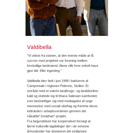
Valdibella
”Vi vidste fra starten, at den eneste måde at få
succes med projektet var forening mellem
forskellige landmænd. Alene ville hver enkelt have
gjort lidt. Eller ingenting.”
Valdibella blev født i juni 1998 i bakkerne af
Camporeale i regionen Pelermo, Sicilien. Et
område med et stærkt landbrugs- og landdistrikts-
kald og sluttede sig til Ithaca Salesian-samfundet,
som beskæftiger sig med modtagelse af unge
mennesker med socialt ubehag og fremme deres
indtræden i arbejdsverdenen gennem det
såkaldte"Jonathan"-projekt.
Fra begyndelsen har kooperativet forsøgt at
fjerne kulturelle lagdelinger der i de seneste
århundreder har domineret det sicilianske