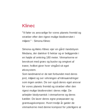
Klinec
"Vi føler os ansvarlige for vores planets fremtid og
stræber efter den rigest mulige biodiversitet i
miljøet." - Simona Klinec
Simona og Aleks Klinec ejer en gård i landsbyen
Medana, der dækker 6 hektar og er beliggende i
en højde af omkring 180 meter. Vinmarkerne er
bevokset med græs og buske og omgivet af
træer, hvilket giver hver vingård sit eget
økosystem.
Som landmænd er de tæt forbundet med deres
jord, miljøet og ser virkningen af klimaændringer
som ingen anden. De ser også deres eget ansvar
for vores planets fremtid og stræber efter den
rigest mulige biodiversitet i deres miljø. De
arbejder biodynamisk i vinmarkerne og deres
kælder. De laver deres egne præparater og
grøntsagskompost. Hvert tredje år gøder de
vinmarkerne med denne kompost for yderligere at