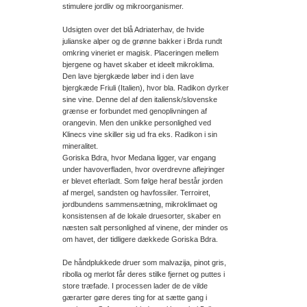
stimulere jordliv og mikroorganismer.
Udsigten over det blå Adriaterhav, de hvide
julianske alper og de grønne bakker i Brda rundt
omkring vineriet er magisk. Placeringen mellem
bjergene og havet skaber et ideelt mikroklima.
Den lave bjergkæde løber ind i den lave
bjergkæde Friuli (Italien), hvor bla. Radikon dyrker
sine vine. Denne del af den italiensk/slovenske
grænse er forbundet med genoplivningen af
orangevin. Men den unikke personlighed ved
Klinecs vine skiller sig ud fra eks. Radikon i sin
mineralitet.
Goriska Bdra, hvor Medana ligger, var engang
under havoverfladen, hvor overdrevne aflejringer
er blevet efterladt. Som følge heraf består jorden
af mergel, sandsten og havfossiler. Terroiret,
jordbundens sammensætning, mikroklimaet og
konsistensen af de lokale druesorter, skaber en
næsten salt personlighed af vinene, der minder os
om havet, der tidligere dækkede Goriska Bdra.
De håndplukkede druer som malvazija, pinot gris,
ribolla og merlot får deres stilke fjernet og puttes i
store træfade. I processen lader de de vilde
gærarter gøre deres ting for at sætte gang i