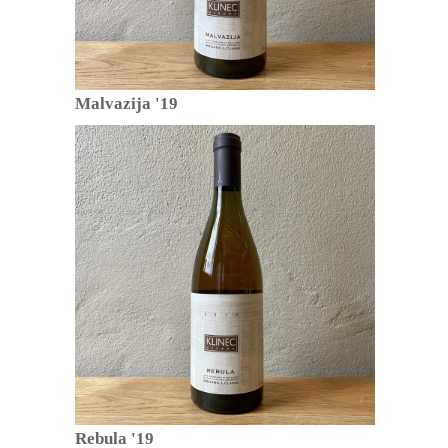
Malvazija '19
Rebula '19