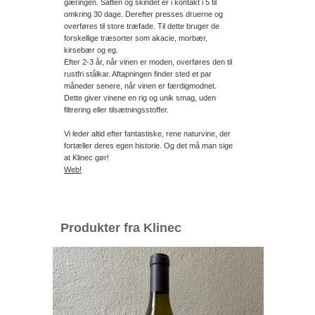
gæringen. Saften og skindet er i kontakt i 5 til
omkring 30 dage. Derefter presses druerne og
overføres til store træfade. Til dette bruger de
forskellige træsorter som akacie, morbær,
kirsebær og eg.
Efter 2-3 år, når vinen er moden, overføres den til
rustfri stålkar. Aftapningen finder sted et par
måneder senere, når vinen er færdigmodnet.
Dette giver vinene en rig og unik smag, uden
filtrering eller tilsætningsstoffer.
Vi leder altid efter fantastiske, rene naturvine, der
fortæller deres egen historie. Og det må man sige
at Klinec gør!
Web!
Produkter fra Klinec