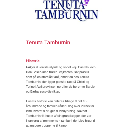
Tenuta Tamburnin
Historie
Følger du en lille idylisk og snoet vej i Castelnuovo
Don Bosco med træer i vejkanten, sat præcis
som på en storslået allé, ender du hos Tenuta
Tamburnin, der ligger ganske tæt på Chieri og
Torino i Asti provinsen nord for de berømte Barolo
og Barbaresco distrikter.
Husets historie kan dateres tilbage til det 18-
århundrede og familien råder i dag over 20 hektar
land, hvoraf 9 bruges til vindyrkning. Navnet
Tamburnin fik huset af sin grundlægger, der var
inspireret af trommerne - tamburi, der blev brugt til
at anspore tropperne til kamp.