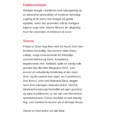
Kælderarbejde
Arbejdet foregår i kælderen med naturgæring og
en behersket anvendelse af moderne teknologi.
Lagring af de store vine froegår på gamle
egefade, mens der anvendes stål de hurtigere
frigivne unge vine. Vinene filtreres før aftapning,
hvor der anvendes et minimum af svovl.
Vinene
Freisa er druen bag flere vine fra huset, hvor den
fortolkes forskelligt. Den leverer både friske,
saftige, svagt mousserende let-drikkelige
sommerrødvine og store, komplekse,
lægelevende vine. Nebbiolo spille en særlig rolle
grundet den lille-bitte Albugnano DOC, som
leverer en vidunderlig fortolkning af den store
drue, og det samme kan siges om Castelnuovo
Don Bosco, som med Malvasia Nera, lægger
navn til en særegen, halvsød rødvin. Vermut,
håndværksmæssigt fremstillet på egen grundvin
og egne krydderurter, er her tæt ved Vermut’ens
oprindelsessted i Torino-området en helt naturlig
ting, som Tamburnin leverer på et tårnhøjt niveau.
Vinene er med andre ord alle flotte