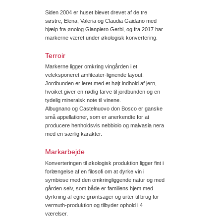
Siden 2004 er huset blevet drevet af de tre
søstre, Elena, Valeria og Claudia Gaidano med
hjælp fra ønolog Gianpiero Gerbi, og fra 2017 har
markerne været under økologisk konvertering.
Terroir
Markerne ligger omkring vingården i et
veleksponeret amfiteater-lignende layout.
Jordbunden er leret med et højt indhold af jern,
hvoiket giver en rødlig farve til jordbunden og en
tydelig mineralsk note til vinene.
Albugnano og Castelnuovo don Bosco er ganske
små appellationer, som er anerkendte for at
producere henholdsvis nebbiolo og malvasia nera
med en særlig karakter.
Markarbejde
Konverteringen til økologisk produktion ligger fint i
forlængelse af en filosofi om at dyrke vin i
symbiose med den omkringliggende natur og med
gården selv, som både er familiens hjem med
dyrkning af egne grøntsager og urter til brug for
vermuth-produktion og tilbyder ophold i 4
værelser.