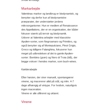
smule lerholdigt.
Markarbejde
Valentinas marker og landbrug er biodynamisk, og
benytter sig derfor kun af biodynamiske
præparater, der understøtter jordens
mikroorganismer. Hun er medlem af Renaissance
des Appellations, der er en organisation, der båder
fokuser stærkt på terroir og biodynamik.
Udover at Valentina arbejder med klassiske
Apulien-sorter, som Negroamaro og Primitivo, og
også benytter sig af Montepulciano, Pinot Grigio,
Greco og tidligere Falanghina, fokuserer hun
meget på udbredelsen af det to gamle Apulien-
sorter: Bombino (grøn) og Nero di Troia (blå), der
begge vokser i hendes marker, som bush-wines.
Kælderabejde
Efter høsten, der sker manuelt, spontangærer
vinene, og macererer altid på stål, og mlm. 4-7
dage afhængig af vintype. For hvidvin, naturligvis
ingen maceration.
Vinene er alle ufiltreret og uklaret.
Vinene