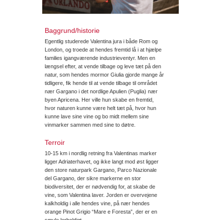
Baggrund/historie
Egentlig studerede Valentina jura i både Rom og
London, og troede at hendes fremtid lå i at hjælpe
families igangværende industrieventyr. Men en
længsel efter, at vende tilbage og leve tæt på den
natur, som hendes mormor Giulia gjorde mange år
tidligere, fik hende til at vende tilbage til området
nær Gargano i det nordlige Apulien (Puglia) nær
byen Apricena. Her ville hun skabe en fremtid,
hvor naturen kunne være helt tæt på, hvor hun
kunne lave sine vine og bo midt mellem sine
vinmarker sammen med sine to døtre.
Terroir
10-15 km i nordlig retning fra Valentinas marker
ligger Adriaterhavet, og ikke langt mod øst ligger
den store naturpark Gargano, Parco Nazionale
del Gargano, der sikre markerne en stor
biodiversitet, der er nødvendig for, at skabe de
vine, som Valentina laver. Jorden er overvejene
kalkholdig i alle hendes vine, på nær hendes
orange Pinot Grigio “Mare e Foresta”, der er en