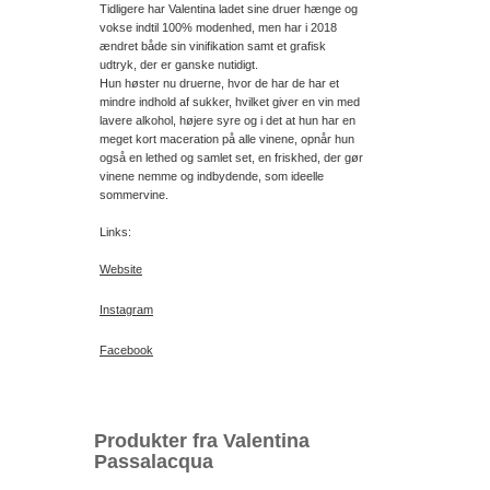
Tidligere har Valentina ladet sine druer hænge og
vokse indtil 100% modenhed, men har i 2018
ændret både sin vinifikation samt et grafisk
udtryk, der er ganske nutidigt.
Hun høster nu druerne, hvor de har de har et
mindre indhold af sukker, hvilket giver en vin med
lavere alkohol, højere syre og i det at hun har en
meget kort maceration på alle vinene, opnår hun
også en lethed og samlet set, en friskhed, der gør
vinene nemme og indbydende, som ideelle
sommervine.
Links:
Website
Instagram
Facebook
Produkter fra Valentina
Passalacqua