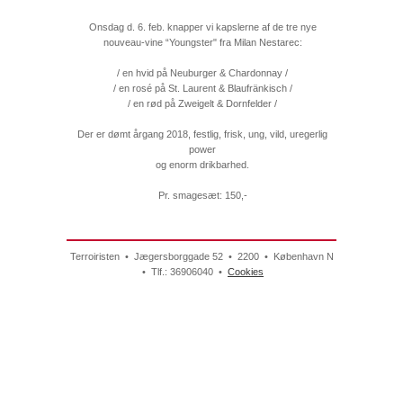
Onsdag d. 6. feb. knapper vi kapslerne af de tre nye
nouveau-vine “Youngster" fra Milan Nestarec:
/ en hvid på Neuburger & Chardonnay /
/ en rosé på St. Laurent & Blaufränkisch /
/ en rød på Zweigelt & Dornfelder /
Der er dømt årgang 2018, festlig, frisk, ung, vild, uregerlig
power
og enorm drikbarhed.
Pr. smagesæt: 150,-
Terroiristen • Jægersborggade 52 • 2200 • København N
• Tlf.: 36906040 •
Cookies