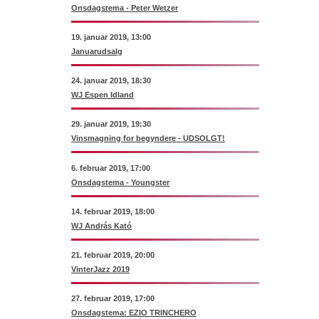
Onsdagstema - Peter Wetzer
19. januar 2019, 13:00
Januarudsalg
24. januar 2019, 18:30
WJ Espen Idland
29. januar 2019, 19:30
Vinsmagning for begyndere - UDSOLGT!
6. februar 2019, 17:00
Onsdagstema - Youngster
14. februar 2019, 18:00
WJ András Kató
21. februar 2019, 20:00
VinterJazz 2019
27. februar 2019, 17:00
Onsdagstema: EZIO TRINCHERO