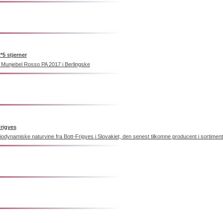
5 stjerner
g Munjebel Rosso PA 2017 i Berlingske
Frigyes
biodynamiske naturvine fra Bott-Frigyes i Slovakiet, den senest tilkomne producent i sortiment