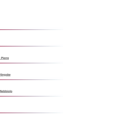
 Pierre
rlingske
 Nebbiolo