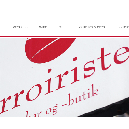
Webshop
Wine
Menu
Activities & events
Giftca