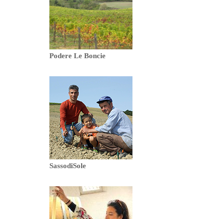
Podere Le Boncie
SassodiSole