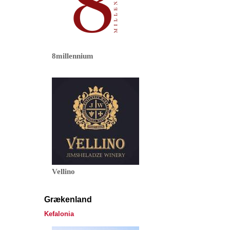
8millennium
Vellino
Grækenland
Kefalonia