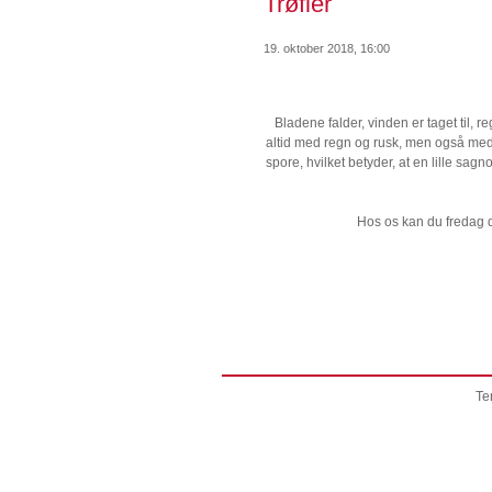
Trøfler
19. oktober 2018, 16:00
Bladene falder, vinden er taget til,
altid med regn og rusk, men også med 
spore, hvilket betyder, at en lille s
Hos os kan du fredag d
Te