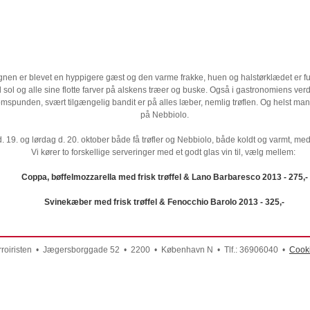
 regnen er blevet en hyppigere gæst og den varme frakke, huen og halstørklædet er f
sol og alle sine flotte farver på alskens træer og buske. Også i gastronomiens ve
agnomspunden, svært tilgængelig bandit er på alles læber, nemlig trøflen. Og helst 
på Nebbiolo.
. 19. og lørdag d. 20. oktober både få trøfler og Nebbiolo, både koldt og varmt, m
Vi kører to forskellige serveringer med et godt glas vin til, vælg mellem:
Coppa, bøffelmozzarella med frisk trøffel & Lano Barbaresco 2013 - 275,-
Svinekæber med frisk trøffel & Fenocchio Barolo 2013 - 325,-
rroiristen • Jægersborggade 52 • 2200 • København N • Tlf.: 36906040 •
Cook