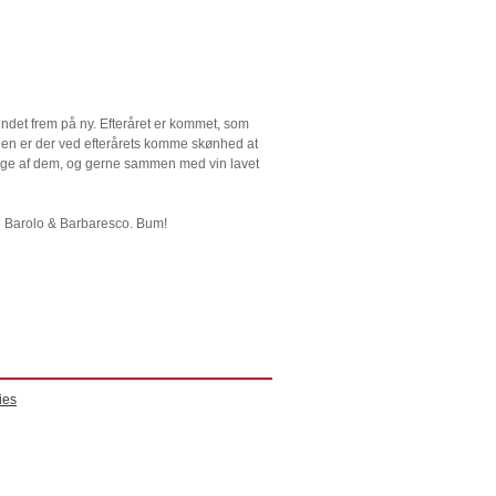
undet frem på ny. Efteråret er kommet, som
rden er der ved efterårets komme skønhed at
mange af dem, og gerne sammen med vin lavet
ed Barolo & Barbaresco. Bum!
ies