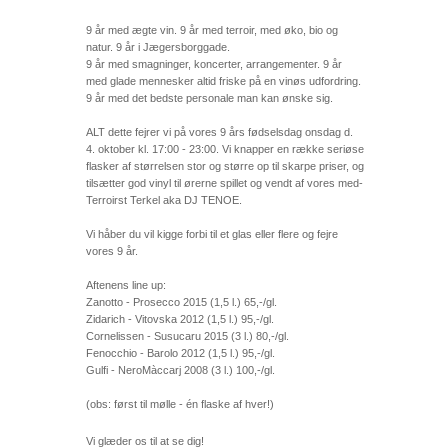
9 år med ægte vin. 9 år med terroir, med øko, bio og
natur. 9 år i Jægersborggade.
9 år med smagninger, koncerter, arrangementer. 9 år
med glade mennesker altid friske på en vinøs udfordring.
9 år med det bedste personale man kan ønske sig.
ALT dette fejrer vi på vores 9 års fødselsdag onsdag d.
4. oktober kl. 17:00 - 23:00. Vi knapper en række seriøse
flasker af størrelsen stor og større op til skarpe priser, og
tilsætter god vinyl til ørerne spillet og vendt af vores med-
Terroirst Terkel aka DJ TENOE.
Vi håber du vil kigge forbi til et glas eller flere og fejre
vores 9 år.
Aftenens line up:
Zanotto - Prosecco 2015 (1,5 l.) 65,-/gl.
Zidarich - Vitovska 2012 (1,5 l.) 95,-/gl.
Cornelissen - Susucaru 2015 (3 l.) 80,-/gl.
Fenocchio - Barolo 2012 (1,5 l.) 95,-/gl.
Gulfi - NeroMàccarj 2008 (3 l.) 100,-/gl.
(obs: først til mølle - én flaske af hver!)
Vi glæder os til at se dig!