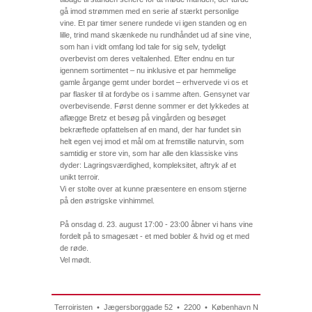
gå imod strømmen med en serie af stærkt personlige
vine. Et par timer senere rundede vi igen standen og en
lille, trind mand skænkede nu rundhåndet ud af sine vine,
som han i vidt omfang lod tale for sig selv, tydeligt
overbevist om deres veltalenhed. Efter endnu en tur
igennem sortimentet – nu inklusive et par hemmelige
gamle årgange gemt under bordet – erhvervede vi os et
par flasker til at fordybe os i samme aften. Gensynet var
overbevisende. Først denne sommer er det lykkedes at
aflægge Bretz et besøg på vingården og besøget
bekræftede opfattelsen af en mand, der har fundet sin
helt egen vej imod et mål om at fremstille naturvin, som
samtidig er store vin, som har alle den klassiske vins
dyder: Lagringsværdighed, kompleksitet, aftryk af et
unikt terroir.
Vi er stolte over at kunne præsentere en ensom stjerne
på den østrigske vinhimmel.
På onsdag d. 23. august 17:00 - 23:00 åbner vi hans vine
fordelt på to smagesæt - et med bobler & hvid og et med
de røde.
Vel mødt.
Terroiristen • Jægersborggade 52 • 2200 • København N