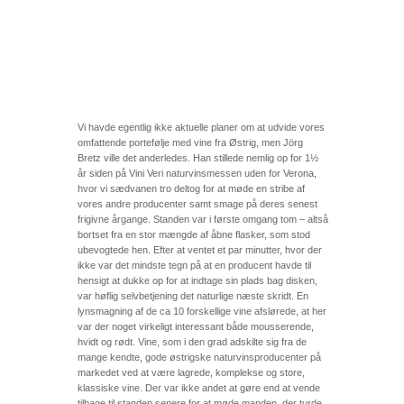
Vi havde egentlig ikke aktuelle planer om at udvide vores
omfattende portefølje med vine fra Østrig, men Jörg
Bretz ville det anderledes. Han stillede nemlig op for 1½
år siden på Vini Veri naturvinsmessen uden for Verona,
hvor vi sædvanen tro deltog for at møde en stribe af
vores andre producenter samt smage på deres senest
frigivne årgange. Standen var i første omgang tom – altså
bortset fra en stor mængde af åbne flasker, som stod
ubevogtede hen. Efter at ventet et par minutter, hvor der
ikke var det mindste tegn på at en producent havde til
hensigt at dukke op for at indtage sin plads bag disken,
var høflig selvbetjening det naturlige næste skridt. En
lynsmagning af de ca 10 forskellige vine afslørede, at her
var der noget virkeligt interessant både mousserende,
hvidt og rødt. Vine, som i den grad adskilte sig fra de
mange kendte, gode østrigske naturvinsproducenter på
markedet ved at være lagrede, komplekse og store,
klassiske vine. Der var ikke andet at gøre end at vende
tilbage til standen senere for at møde manden, der turde