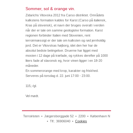
Sommer, sol & orange vin.
Zidarichs Vitovska 2012 fra Carso distriktet. Områdets
kalkstens formation kaldes for Karst (Carso på italiensk,
Kras på slovensk), et navn der bruges overalt i verden
når der er tale om samme geologiske formation. Karst
regionen forbinder Italien med Slovenien, rent
terroirmæssigt er der tale om kalksten og rød jernholdig
jord. Det er Vitovskas højborg, idet den her har de
absolut bedste betingelser. Druerne har ligget med
mosten i 12 dage på træfade, og rykkes derefter på 1000
liters fade af slavonsk eg, hvor vinen ligger i en 18-20
måneder.
En sommerorange med krop, karakter og friskhed.
Serveres på torsdag d. 22. juni 17:00 - 23:00.
115,-/gl.
Vel mødt.
Terroiristen • Jægersborggade 52 • 2200 • København N
• Tlf.: 36906040 •
Cookies