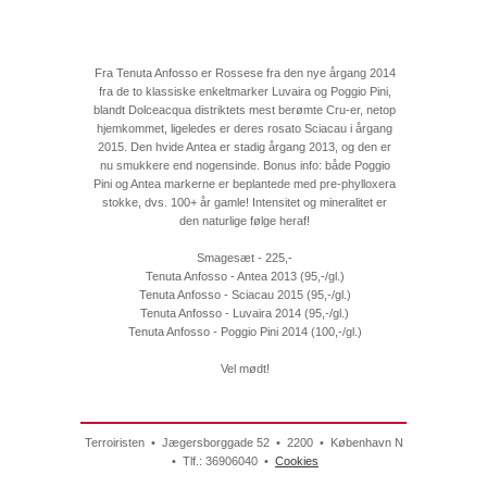
Fra Tenuta Anfosso er Rossese fra den nye årgang 2014
fra de to klassiske enkeltmarker Luvaira og Poggio Pini,
blandt Dolceacqua distriktets mest berømte Cru-er, netop
hjemkommet, ligeledes er deres rosato Sciacau i årgang
2015. Den hvide Antea er stadig årgang 2013, og den er
nu smukkere end nogensinde. Bonus info: både Poggio
Pini og Antea markerne er beplantede med pre-phylloxera
stokke, dvs. 100+ år gamle! Intensitet og mineralitet er
den naturlige følge heraf!
Smagesæt - 225,-
Tenuta Anfosso - Antea 2013 (95,-/gl.)
Tenuta Anfosso - Sciacau 2015 (95,-/gl.)
Tenuta Anfosso - Luvaira 2014 (95,-/gl.)
Tenuta Anfosso - Poggio Pini 2014 (100,-/gl.)
Vel mødt!
Terroiristen • Jægersborggade 52 • 2200 • København N
• Tlf.: 36906040 •
Cookies