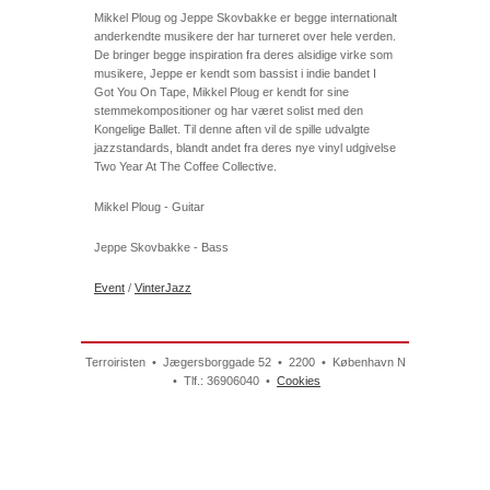
Mikkel Ploug og Jeppe Skovbakke er begge internationalt
anderkendte musikere der har turneret over hele verden.
De bringer begge inspiration fra deres alsidige virke som
musikere, Jeppe er kendt som bassist i indie bandet I
Got You On Tape, Mikkel Ploug er kendt for sine
stemmekompositioner og har været solist med den
Kongelige Ballet. Til denne aften vil de spille udvalgte
jazzstandards, blandt andet fra deres nye vinyl udgivelse
Two Year At The Coffee Collective.
Mikkel Ploug - Guitar
Jeppe Skovbakke - Bass
Event
/
VinterJazz
Terroiristen • Jægersborggade 52 • 2200 • København N
• Tlf.: 36906040 •
Cookies