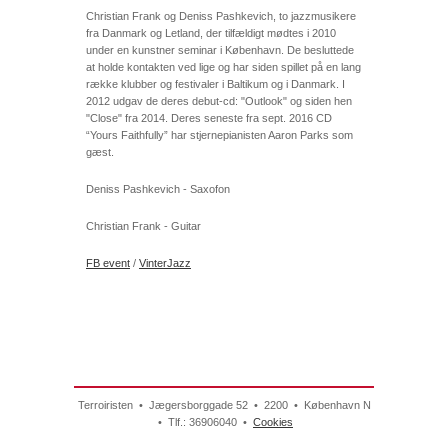
Christian Frank og Deniss Pashkevich, to jazzmusikere
fra Danmark og Letland, der tilfældigt mødtes i 2010
under en kunstner seminar i København. De besluttede
at holde kontakten ved lige og har siden spillet på en lang
række klubber og festivaler i Baltikum og i Danmark. I
2012 udgav de deres debut-cd: "Outlook" og siden hen
"Close" fra 2014. Deres seneste fra sept. 2016 CD
“Yours Faithfully” har stjernepianisten Aaron Parks som
gæst.
Deniss Pashkevich - Saxofon
Christian Frank - Guitar
FB event
/
VinterJazz
Terroiristen • Jægersborggade 52 • 2200 • København N
• Tlf.: 36906040 •
Cookies